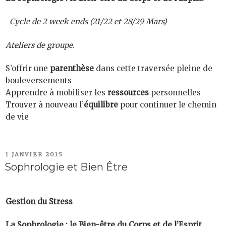
Cycle de 2 week ends (21/22 et 28/29 Mars)
Ateliers de groupe.
S’offrir une
parenthèse
dans cette traversée pleine de
bouleversements
Apprendre à mobiliser les
ressources
personnelles
Trouver à nouveau l’
équilibre
pour continuer le chemin
de vie
PUBLIÉ
1 JANVIER 2015
LE
Sophrologie et Bien Être
Gestion du Stress
La Sophrologie :
le Bien-être du Corps et de l’Esprit.