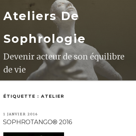
Aller
au
Ateliers De
contenu
principal
Sophrologie
Devenir acteur de son équilibre
de vie
ÉTIQUETTE :
ATELIER
PUBLIÉ
1 JANVIER 2016
LE
SOPHROTANGO® 2016