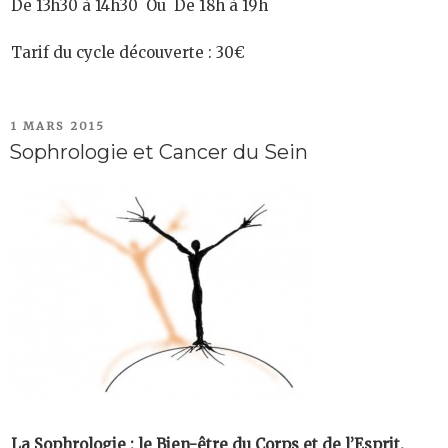
De 13h30 à 14h30 Ou De 18h à 19h
Tarif du cycle découverte : 30€
PUBLIÉ
1 MARS 2015
LE
Sophrologie et Cancer du Sein
La Sophrologie :
le Bien-être du Corps et de l’Esprit.