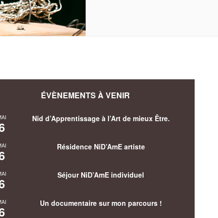
ÉVÈNEMENTS À VENIR
MAI
Nid d’Apprentissage à l’Art de mieux Être.
6
MAI
Résidence NiD’AmE artiste
6
MAI
Séjour NiD’AmE individuel
6
MAI
Un documentaire sur mon parcours !
6