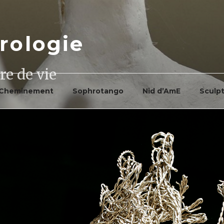
rologie
re de vie
Cheminement
Sophrotango
Nid d’AmE
Sculp