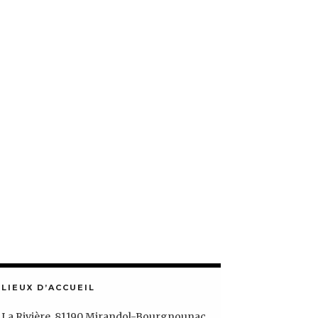
LIEUX D’ACCUEIL
La Rivière, 81190 Mirandol-Bourgnounac