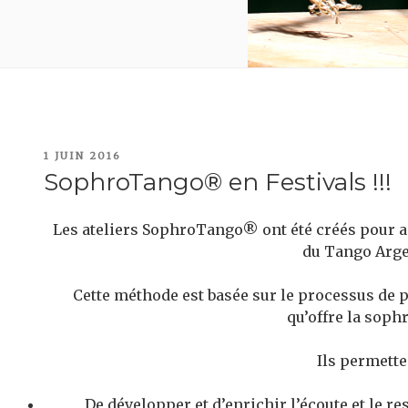
PUBLIÉ
1 JUIN 2016
LE
SophroTango® en Festivals !!!
Les ateliers SophroTango® ont été créés pour a
du Tango Arge
Cette méthode est basée sur le processus de p
qu’offre la soph
Ils permette
De développer et d’enrichir l’écoute et le r