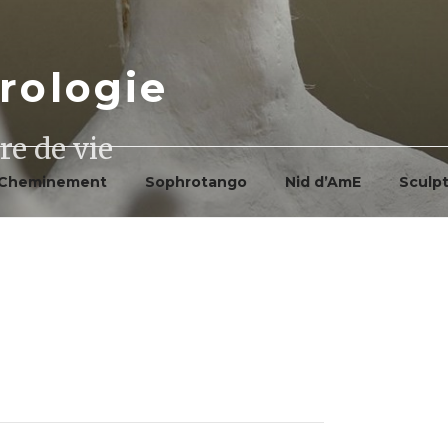
rologie
re de vie
Cheminement
Sophrotango
Nid d’AmE
Sculp